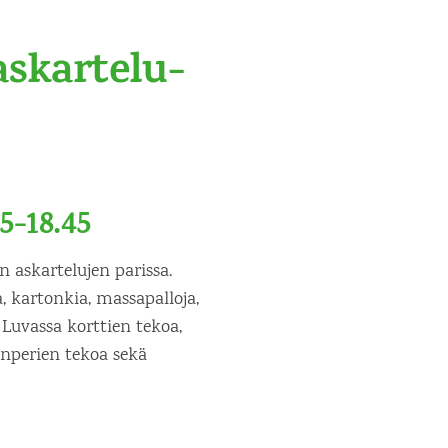
skartelu-
5-18.45
n askartelujen parissa.
 kartonkia, massapalloja,
Luvassa korttien tekoa,
enperien tekoa sekä