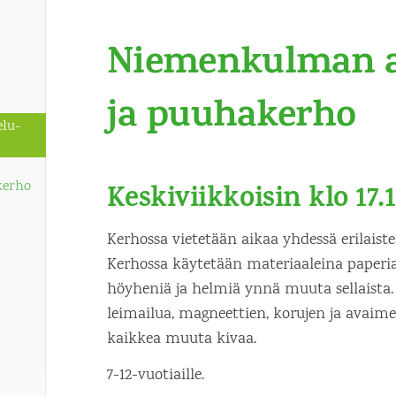
Niemenkulman a
ja puuhakerho
lu-
kerho
Keskiviikkoisin klo 17.1
Kerhossa vietetään aikaa yhdessä erilaiste
Kerhossa käytetään materiaaleina paperia,
höyheniä ja helmiä ynnä muuta sellaista. 
leimailua, magneettien, korujen ja avaim
kaikkea muuta kivaa.
7-12-vuotiaille.