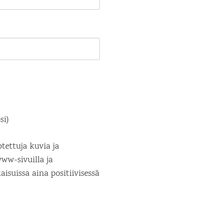
si)
otettuja kuvia ja
www-sivuilla ja
aisuissa aina positiivisessä