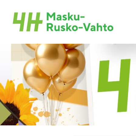
Siirry
sivun
sisältöön
Maskun-Ruskon-Vahdon 4H-yhdistys