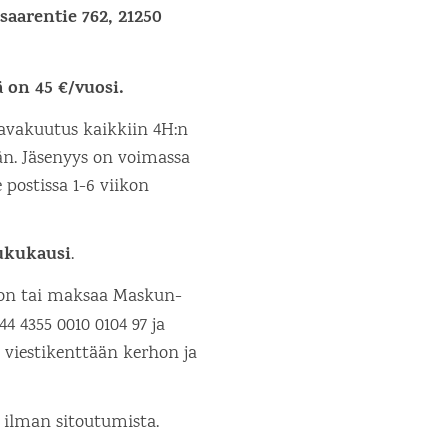
aarentie 762, 21250
on 45 €/vuosi.
avakuutus kaikkiin 4H:n
än. Jäsenyys on voimassa
 postissa 1-6 viikon
ukukausi
.
on tai maksaa Maskun-
4 4355 0010 0104 97 ja
n viestikenttään kerhon ja
 ilman sitoutumista.