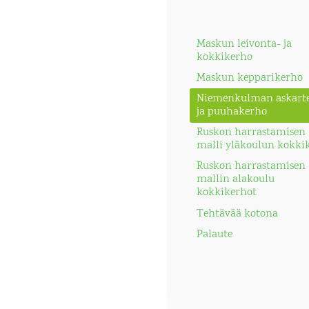
Maskun leivonta- ja
kokkikerho
Maskun kepparikerho
Niemenkulman askarte
ja puuhakerho
Ruskon harrastamisen
malli yläkoulun kokki
Ruskon harrastamisen
mallin alakoulu
kokkikerhot
Tehtävää kotona
Palaute