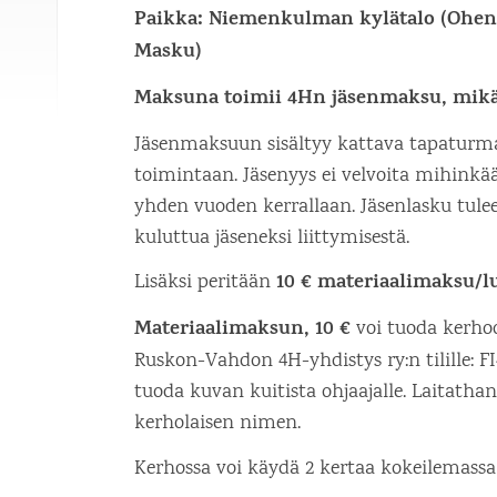
Paikka: Niemenkulman kylätalo (Ohens
Masku)
Maksuna toimii 4Hn jäsenmaksu, mikä 
Jäsenmaksuun sisältyy kattava tapaturm
toimintaan. Jäsenyys ei velvoita mihinkä
yhden vuoden kerrallaan. Jäsenlasku tulee
kuluttua jäseneksi liittymisestä.
10 € materiaalimaksu/l
Lisäksi peritään
Materiaalimaksun, 10 €
voi tuoda kerho
Ruskon-Vahdon 4H-yhdistys ry:n tilille: FI4
tuoda kuvan kuitista ohjaajalle. Laitatha
kerholaisen nimen.
Kerhossa voi käydä 2 kertaa kokeilemassa