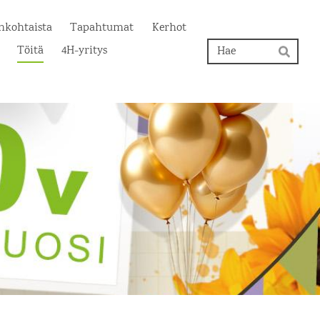
nkohtaista
Tapahtumat
Kerhot
Hak
Töitä
4H-yritys
Hae