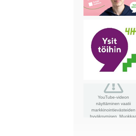
YouTube-videon
näyttäminen vaatii
markkinointievästeiden
hyväksymisen.
Muokka
evästevalintojasi
.