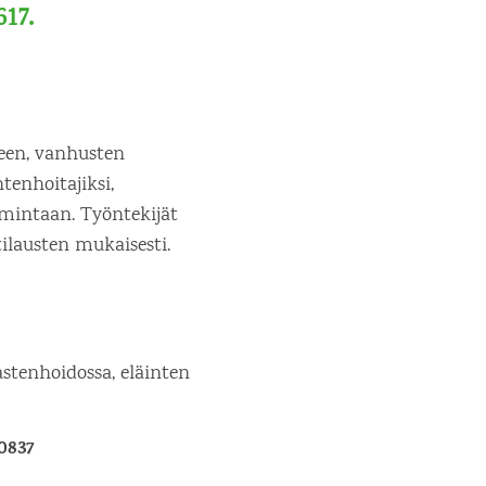
617.
seen, vanhusten
tenhoitajiksi,
imintaan. Työntekijät
tilausten mukaisesti.
astenhoidossa, eläinten
0837