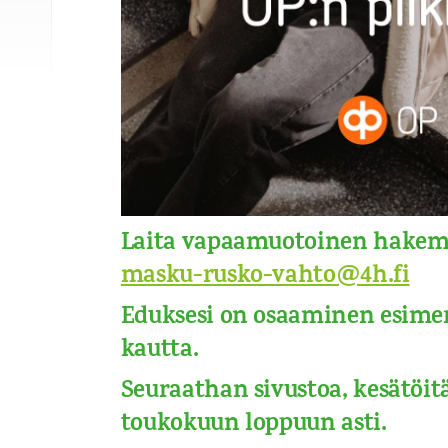
Laita vapaamuotoinen hakemu
masku-rusko-vahto@4h.fi
Eduksesi on osaaminen esimer
kautta.
Seuraathan sivustoa, kesätöitä
toukokuun loppuun asti.