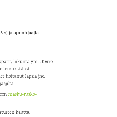
apuohjaajia
18 v) ja
arit, liikunta ym. . Kerro
kokemuksistasi.
let hoitanut lapsia jne.
aajilta.
seen
masku-rusko-
stusten kautta.