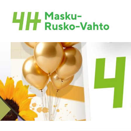
Siirry
sivun
sisältöön
Maskun-Ruskon-Vahdon 4H-yhdistys