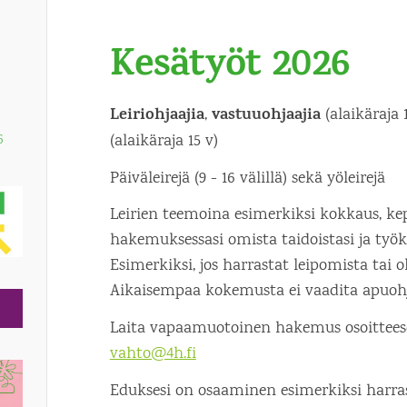
Kesätyöt 2026
Leiriohjaajia
vastuuohjaajia
,
(alaikäraja 
(alaikäraja 15 v)
6
Päiväleirejä (9 - 16 välillä) sekä yöleirejä
Leirien teemoina esimerkiksi kokkaus, kepp
hakemuksessasi omista taidoistasi ja työ
Esimerkiksi, jos harrastat leipomista tai o
Aikaisempaa kokemusta ei vaadita apuohj
Laita vapaamuotoinen hakemus osoittee
vahto@4h.fi
Eduksesi on osaaminen esimerkiksi harra