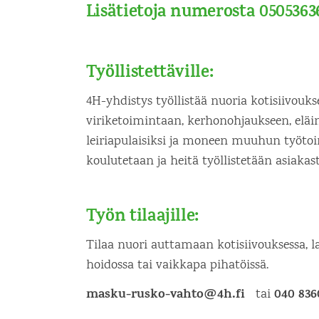
Lisätietoja numerosta 0505363
Työllistettäville:
4H-yhdistys työllistää nuoria kotisiivouk
viriketoimintaan, kerhonohjaukseen, eläin
leiriapulaisiksi ja moneen muuhun työto
koulutetaan ja heitä työllistetään asiakas
Työn tilaajille:
Tilaa nuori auttamaan kotisiivouksessa, l
hoidossa tai vaikkapa pihatöissä.
masku-rusko-vahto@4h.fi
040 836
tai