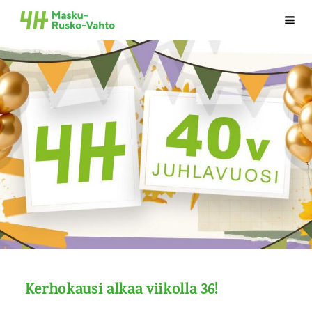
Siirry
Haku
Maskun-Ruskon-Vahdon 4H-yhdistys
sivun
sisältöön
Kerhokausi alkaa viikolla 36!