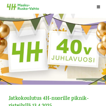
Siirry
Haku
Maskun-Ruskon-Vahdon 4H-yhdistys
sivun
sisältöön
Jatkokoulutus 4H-nuorille piknik-