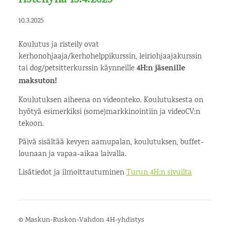
risteilyllä 13.4.2025
10.3.2025
Koulutus ja risteily ovat
kerhonohjaaja/kerhohelppikurssin, leiriohjaajakurssin
tai dog/petsitterkurssin käynneille
4H:n jäsenille
maksuton!
Koulutuksen aiheena on videonteko. Koulutuksesta on
hyötyä esimerkiksi (some)markkinointiin ja videoCV:n
tekoon.
Päivä sisältää kevyen aamupalan, koulutuksen, buffet-
lounaan ja vapaa-aikaa laivalla.
Lisätiedot ja ilmoittautuminen
Turun 4H:n sivuilta
©
Maskun-Ruskon-Vahdon 4H-yhdistys